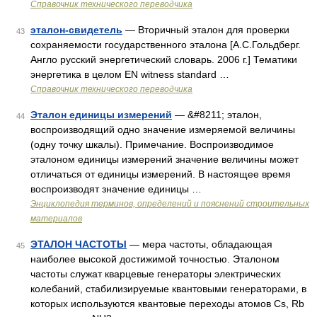
Справочник технического переводчика
эталон-свидетель
— Вторичный эталон для проверки
43
сохраняемости государственного эталона [А.С.Гольдберг.
Англо русский энергетический словарь. 2006 г.] Тематики
энергетика в целом EN witness standard …
Справочник технического переводчика
Эталон единицы измерений
— &#8211; эталон,
44
воспроизводящий одно значение измеряемой величины
(одну точку шкалы). Примечание. Воспроизводимое
эталоном единицы измерений значение величины может
отличаться от единицы измерений. В настоящее время
воспроизводят значение единицы …
Энциклопедия терминов, определений и пояснений строительных
материалов
ЭТАЛОН ЧАСТОТЫ
— мера частоты, обладающая
45
наиболее высокой достижимой точностью. Эталоном
частоты служат кварцевые генераторы электрических
колебаний, стабилизируемые квантовыми генераторами, в
которых используются квантовые переходы атомов Cs, Rb