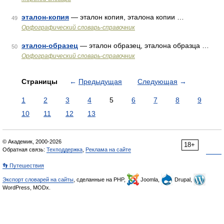
эталон-копия
— эталон копия, эталона копии …
49
Орфографический словарь-справочник
эталон-образец
— эталон образец, эталона образца …
50
Орфографический словарь-справочник
Страницы
←
Предыдущая
Следующая
→
1
2
3
4
5
6
7
8
9
10
11
12
13
© Академик, 2000-2026
18+
Обратная связь:
Техподдержка
,
Реклама на сайте
👣 Путешествия
Экспорт словарей на сайты
, сделанные на PHP,
Joomla,
Drupal,
WordPress, MODx.